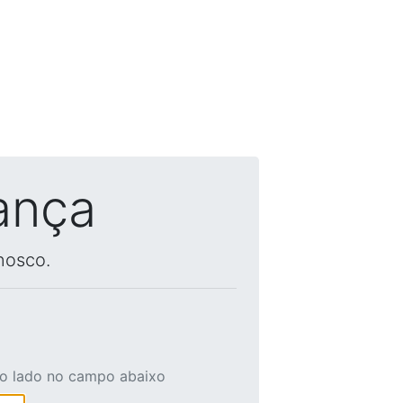
ança
nosco.
ao lado no campo abaixo