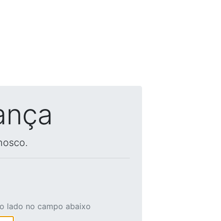
ança
nosco.
ao lado no campo abaixo